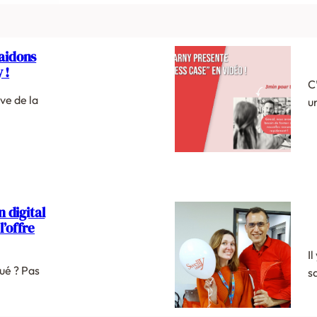
 aidons
 !
C
ve de la
u
 digital
l’offre
I
ué ? Pas
s