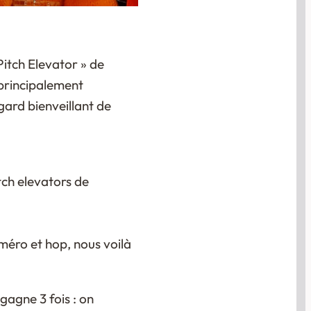
Pitch Elevator » de
 principalement
gard bienveillant de
pitch elevators de
méro et hop, nous voilà
 gagne 3 fois : on