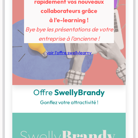
rapidement vos nouveaux
collaborateurs grâce
à l’e-learning !
Bye bye les présentations de votre
entreprise à l’ancienne !
voir l’offre swellylearny
Offre
SwellyBrandy
Gonflez votre attractivité !