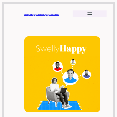
Swelly Learny : pour une équipe gonflée à bloc !