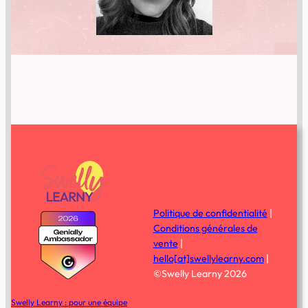
Politique de confidentialité
|
Conditions générales de
vente
|
hello[at]swellylearny.com
|
©Swelly Learny 2026
Swelly Learny : pour une équipe