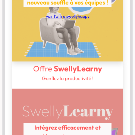
nouveau souffle à vos équipes !
voir l’offre swellyhappy
Offre
SwellyLearny
Gonflez la productivité !
Intégrez efficacement et