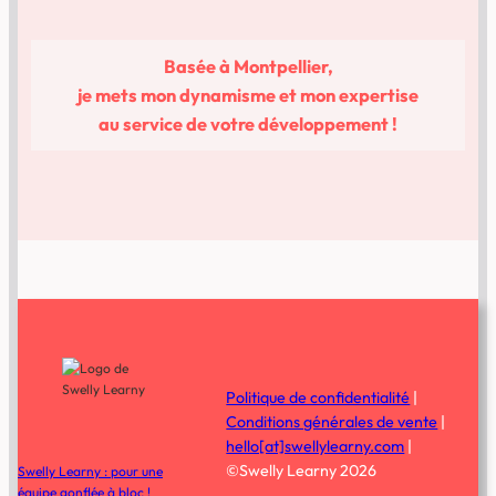
Basée à Montpellier
,
je mets mon dynamisme et mon expertise
au service de votre développement !
Politique de confidentialité
|
Conditions générales de vente
|
hello[at]swellylearny.com
|
©Swelly Learny 2026
Swelly Learny : pour une
équipe gonflée à bloc !