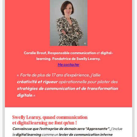
Coralie Brout, Responsable communication
et
digital-
learning
.
Fondatrice de Swelly Learny.
Me contacter
«
Forte de plus de 17 ans d’expérience, j’allie
créativité et rigueur
opérationnelle pour piloter des
stratégies de communication et de transformation
digitale
.
«
Swelly Learny, quand communication
et digital learning ne font qu’un !
Convaincue que l’entreprise de demain sera “Apprenante”
, j’inclue
le
digital learning
comme un
levier de communication interne